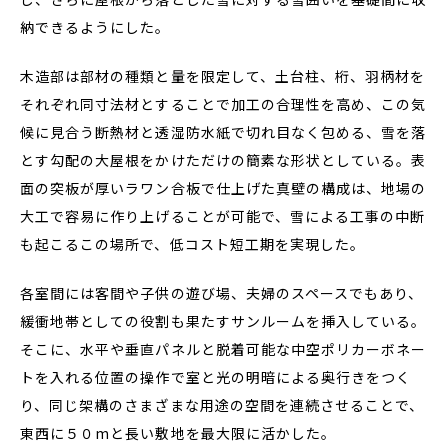
納できるようにした。
木造部は部材の種類と量を限定して、土台柱、桁、羽柄材を
それぞれ同寸法材とすることで加工の合理性を高め、この気
候に見合う断熱材と透湿防水紙で切れ目なく包める、雪を落
とす勾配の大屋根をかけただけの簡素な形状としている。表
面の突板が厚いラワン合板で仕上げた真壁の構成は、地場の
大工で容易に作り上げることが可能で、雪による工事の中断
も起こるこの場所で、低コスト短工期を実現した。
各室間には客間や子供の遊び場、夫婦のスペースでもあり、
緩衝地帯としての役割も果たすサンルームを挿入している。
そこに、水平や垂直パネルと脱着可能な中空ポリカーボネー
トを入れる位置の操作で室と光の明暗による奥行きをつく
り、同じ架構のさまざまな用途の空間を連続させることで、
東西に５０mと長い敷地を最大限に活かした。