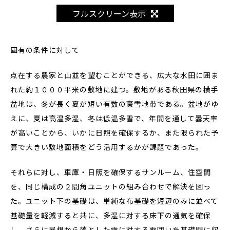
フルスクリーン表示
固有の条件に対して
点在する農家と山並を望むことができる、広大な水田に囲ま
れた約１０００平米の敷地に建つ。敷地がある秋田県の横手
盆地は、冬が長く夏が短い有数の豪雪地帯である。盆地がゆ
えに、夏は高温多湿、冬は低温多雪で、年間を通して曇天率
が高いことから、いかに日照を確保するか、また限られた予
算で大きい敷地面積をどう活用するかが課題であった。
それらに対し、車庫・日照を確保するサンルーム、住空間
を、同じ構成の２間角ユニットの組み合わせで解決を図っ
た。ユニット下の基礎は、単純な布基礎を短辺のみに並べて
基礎量を軽減すると共に、多湿に対する床下の通気を確保
し、さらに屋根から落とした雪に対する雪囲いを基礎間に収